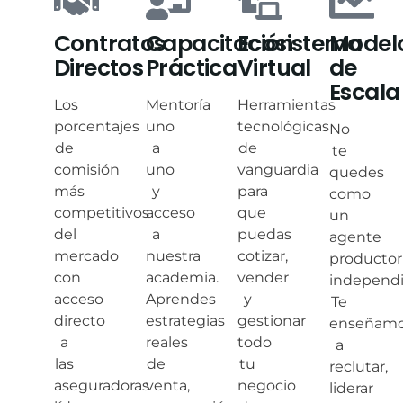
Contratos
Capacitación
Ecosistema
Model
Directos
Práctica
Virtual
de
Escala
Los
Mentoría
Herramientas
porcentajes
uno
tecnológicas
No
de
a
de
te
comisión
uno
vanguardia
quedes
más
y
para
como
competitivos
acceso
que
un
del
a
puedas
agente
mercado
nuestra
cotizar,
productor
con
academia.
vender
independi
acceso
Aprendes
y
Te
directo
estrategias
gestionar
enseñam
a
reales
todo
a
las
de
tu
reclutar,
aseguradoras
venta,
negocio
liderar