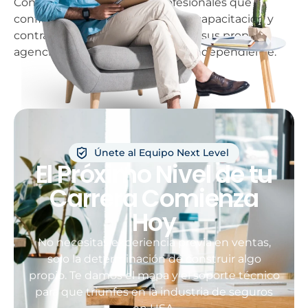
Conoce la experiencia de profesionales que
confiaron en nuestro sistema de capacitación y
contratos directos para consolidar sus propias
agencias de seguros de manera independiente.
Únete al Equipo Next Level
El Próximo Nivel de tu
Carrera Comienza
Hoy
No necesitas experiencia previa en ventas,
solo la determinación de construir algo
propio. Te damos el mapa y el soporte técnico
para que triunfes en la industria de seguros