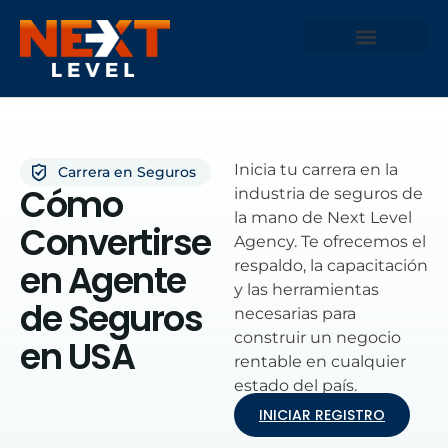
Únete como Agente
Inicia tu carrera en la
Carrera en Seguros
Cómo
industria de seguros de
la mano de Next Level
Convertirse
Agency. Te ofrecemos el
en Agente
respaldo, la capacitación
y las herramientas
de Seguros
necesarias para
construir un negocio
en USA
rentable en cualquier
estado del país.
INICIAR REGISTRO