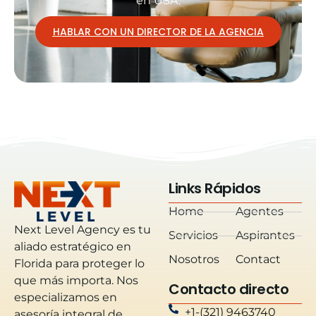
en USA.
HABLAR CON UN DIRECTOR DE LA AGENCIA
Links Rápidos
Home
Agentes
Next Level Agency es tu
Servicios
Aspirantes
aliado estratégico en
Nosotros
Contact
Florida para proteger lo
que más importa. Nos
Contacto directo
especializamos en
+1-(321) 9463740
asesoría integral de