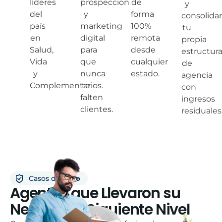
líderes
prospección
de
y
del
y
forma
consolidar
país
marketing
100%
tu
en
digital
remota
propia
Salud,
para
desde
estructur
Vida
que
cualquier
de
y
nunca
estado.
agencia
Complementarios.
te
con
falten
ingresos
clientes.
residuales
Casos de Éxito
Agentes que Llevaron su
Negocio al Siguiente Nivel